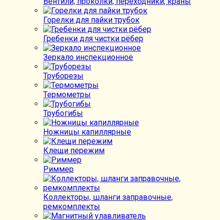
Вентили, проколки, переходники, краны
Горелки для пайки трубок
Гребенки для чистки рёбер
Зеркало инспекционное
Труборезы
Термометры
Трубогибы
Ножницы капиллярные
Клещи пережим
Риммер
Коллекторы, шланги заправочные,
ремкомплекты